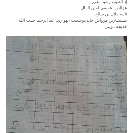
إذ الطيب رشيد مقرر.
عزالدين عميمي امين المال
نائبه جلال بن صالح.
مستشارين.هرواش خالد.بوشعيب الهواري. عبد الرحيم حبيب الله.
خديجة مويني.