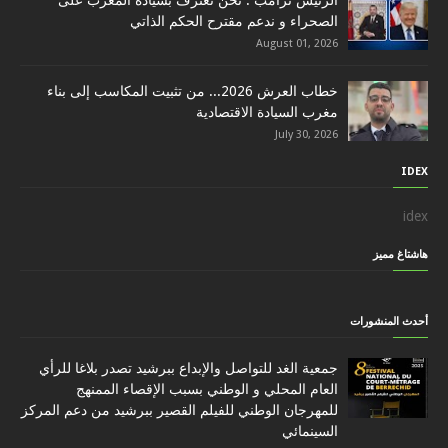
الرئيس ترامب : نحن نعترف بسيادة المغرب على
الصحراء و ندعم مقترح الحكم الذاتي
August 01, 2026
خطاب العرش 2026... من تثبيت المكاسب إلى بناء
مغرب السيادة الاقتصادية
July 30, 2026
IDEX
idex
هاشتاغ مميز
أحدث المنشورات
جمعية الغد للتواصل والإبداع ببرشيد تصدر بلاغا للرأي
العام المحلي و الوطني بسبب الإقصاء الممنهج
للمهرجان الوطني للفيلم القصير ببرشيد من دعم المركز
السينمائي