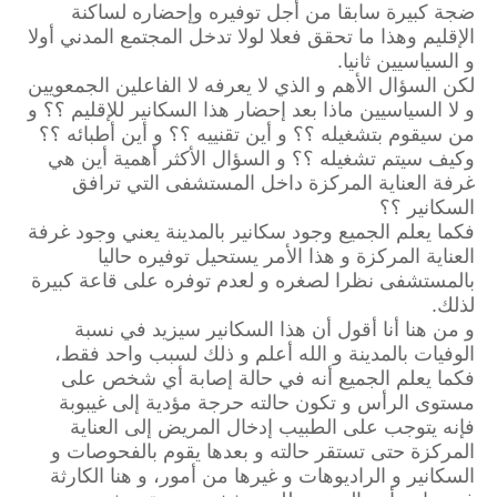
ضجة كبيرة سابقا من أجل توفيره وإحضاره لساكنة
الإقليم وهذا ما تحقق فعلا لولا تدخل المجتمع المدني أولا
و السياسيين ثانيا.
لكن السؤال الأهم و الذي لا يعرفه لا الفاعلين الجمعويين
و لا السياسيين ماذا بعد إحضار هذا السكانير للإقليم ؟؟ و
من سيقوم بتشغيله ؟؟ و أين تقنييه ؟؟ و أين أطبائه ؟؟
وكيف سيتم تشغيله ؟؟ و السؤال الأكثر أهمية أين هي
غرفة العناية المركزة داخل المستشفى التي ترافق
السكانير ؟؟
فكما يعلم الجميع وجود سكانير بالمدينة يعني وجود غرفة
العناية المركزة و هذا الأمر يستحيل توفيره حاليا
بالمستشفى نظرا لصغره و لعدم توفره على قاعة كبيرة
لذلك.
و من هنا أنا أقول أن هذا السكانير سيزيد في نسبة
الوفيات بالمدينة و الله أعلم و ذلك لسبب واحد فقط،
فكما يعلم الجميع أنه في حالة إصابة أي شخص على
مستوى الرأس و تكون حالته حرجة مؤدية إلى غيبوبة
فإنه يتوجب على الطبيب إدخال المريض إلى العناية
المركزة حتى تستقر حالته و بعدها يقوم بالفحوصات و
السكانير و الراديوهات و غيرها من أمور، و هنا الكارثة