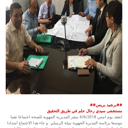
##برشيد بريس##
مستشفى سيدي رحال حلم في طريق التحقيق
انعقد يوم امس 6/6/2018 بمقر المديرية الجهوية للصحة اجتماعا تقنيا
موسعا برئاسة المديرة الجهوية نبيلة الرميلي و جاء هدا الاجتماع امتدادا