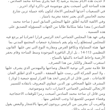
لا حديث هذه الأيام بمدينة برشيد إلا عما يجري بساحة محمد السادس ،
هذه الساحة التي أصبحت بحق موشومة في ذاكرة اولاد احريز .
في التسعينات أحدثها المجلس الاتحاد لتكون باقة جميلة تزين شارع
محمد الخامس الذي يعتبر تحفة مغربية بامتياز .
وفي الالفية الثانية أطلق عليها المجلس السابق اسم ( ساحة محمد
السادس ) معدا ملفا متكاملا طالبا من الجهات المسؤولة التصديق على
هذه التسمية .
وفي عهد هذا المجلس الجماعي اتخذ الرئيس قرارا انفراديا لم يرجع فيه
للمجلس ليستطلع رأيه ولم يقم باستشارة جمعيات المجتمع المدني بما
فيها هيئة المساواة وتكافؤ الفرص ومقاربة النوع التي نص عليها القانون
التنظيمي 113-14 ، بل ازال النافورة الموجودة وسط الساحة وقام بحفر
الأرضية واحاط الساحة باكملها بالسياج .
استغرب الصغار والكبار من هذا التصرف.
فلا علامة تشير الى نوعية الاشغال وصاحبها والمهندس الذي يشرف عليها
، ولا اسم الشركة التي رست عليها الصفقة ، الشيء الذي اطلق العنان
للاشاعات ، فمن قائل ان الرئيس اتخذ هذا القرار ليمنع جمعية ( لوتار )
المشرف عليها الصحافي نور الدين عبقاوي المعروف بانتقاده للتسيير
الارتجالي للمجلس الجماعي لاعتبارات ذاتية وموضوعية.
ومن قائل ان ساحة محمد السادس أصبحت رمزا للوقفات الاحتجاجية
وفضاء عمومي للجميع لذا وجب التخلص منها .
والغريب أن مقربين من الرئيس يروجون لغرسها بالاشجار والبعض يقول
أنه ليس لديه علم بذالك.