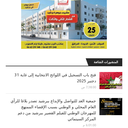
المنشورات الشائعة
فتح باب التسجيل في اللوائح الانتخابية إلى غاية 31
دجنبر 2025
7:38:00 ص
جمعية الغد للتواصل والإبداع ببرشيد تصدر بلاغا للرأي
العام المحلي و الوطني بسبب الإقصاء الممنهج
للمهرجان الوطني للفيلم القصير ببرشيد من دعم
المركز السينمائي
6:01:00 م