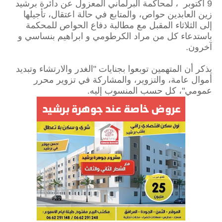
9 أكتوبر ، لمحاكمة البرلماني المعزول عن دائرة برشيد
زين العابدين حواص، والمتابع في حالة اعتقال، تأجيلها
إلى الثلاثاء المقبل مع مطالبة دفاع الحواص للمحكمة
باستدعاء كل من مراد الكرطومي و ابراهيم بنساسي و
آخرون.
يذكر أن المتهمين توبعوا بجنايات "الغدر والارتشاء وتبديد
أموال عامة، والتزوير، والمشاركة في تزوير محرر
عمومي"، كل حسب المنسوب إليه.