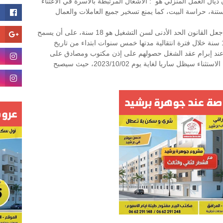
 ديال العمل المنزلي هو : الأشغال المرتبطة بالاسرة في الاعتناء
بستنة، حراسة البيت، كما يمنع تسخير جميع العاملات والعمال
وبخصوص سن التشغيل، تضيف الدورية، فقد جعل القانون الحد الأدنى لسن التشغيل هو 18 سنة، على أن يسمح
بتشغيل الفئات التي يترواح عمرها بين 16 و18 سنة خلال فترة انتقالية مدتها خمس سنوات ابتداء من تاريخ
ي عند إبرام عقد الشغل حصولهم على إذن مكتوب ومصادق على
صحة توقيعه من أولياء أمورهم، بمعنى أن هذا الاستثناء سيظل ساريا لغاية يوم 2023/10/02، حيث سيصبح