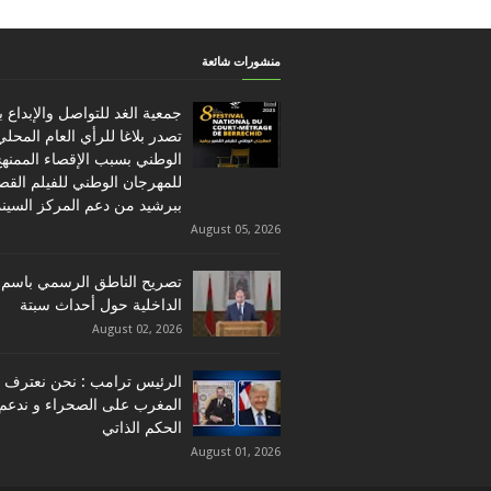
منشورات شائعة
جمعية الغد للتواصل والإبداع 
تصدر بلاغا للرأي العام المحلي
الوطني بسبب الإقصاء الممنه
للمهرجان الوطني للفيلم القص
ببرشيد من دعم المركز السين
August 05, 2026
تصريح الناطق الرسمي باسم 
الداخلية حول أحداث سبتة
August 02, 2026
الرئيس ترامب : نحن نعترف ب
المغرب على الصحراء و ندعم
الحكم الذاتي
August 01, 2026