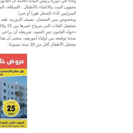
وجاء في دورية رئيس النيابة العامة أن القانون
بشؤون البيت والاعتناء بالأطفال ، السياقة، ال
المنزليين لأداء الشغل قهرا أو جبرا.
دخوله القانون حيز التنفيذ، شريطة أن يراع
تشغيل الأطفال أقل من 18 سنة ممنوعا.