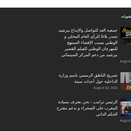
نشورات
جمعية الغد للتواصل والإبداع ببرشيد
تصدر بلاغا للرأي العام المحلي و
الوطني بسبب الإقصاء الممنهج
للمهرجان الوطني للفيلم القصير
ببرشيد من دعم المركز السينمائي
August
تصريح الناطق الرسمي باسم وزارة
الداخلية حول أحداث سبتة
August 02, 2026
الرئيس ترامب : نحن نعترف بسيادة
المغرب على الصحراء و ندعم مقترح
الحكم الذاتي
August