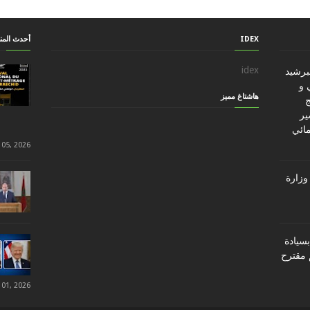
IDEX
أحدث الم
idex
ببرشيد
 و
هاشتاغ مميز
ج
ير
مائي
 05, 2026
وزارة
سيادة
 مقترح
 01, 2026