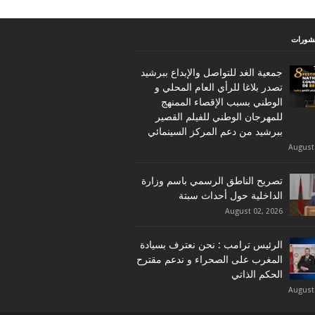
نشورات
جمعية الغد للتواصل والإبداع ببرشيد
تصدر بلاغا للرأي العام المحلي و
الوطني بسبب الإقصاء الممنهج
للمهرجان الوطني للفيلم القصير
ببرشيد من دعم المركز السينمائي
August
تصريح الناطق الرسمي باسم وزارة
الداخلية حول أحداث سبتة
August 02, 2026
الرئيس ترامب : نحن نعترف بسيادة
المغرب على الصحراء و ندعم مقترح
الحكم الذاتي
August