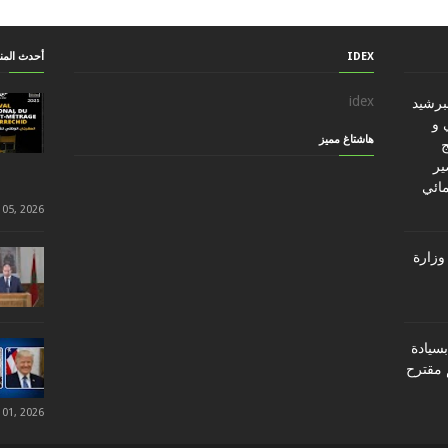
IDEX
أحدث الم
idex
ببرشيد
 و
هاشتاغ مميز
ج
ير
مائي
 05, 2026
وزارة
سيادة
 مقترح
 01, 2026