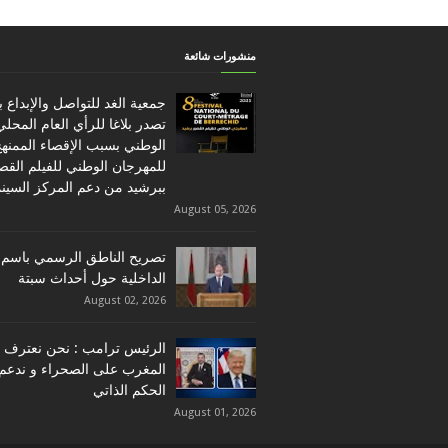
منشورات شائعة
جمعية الغد للتواصل والإبداع 
تصدر بلاغا للرأي العام المحلي
الوطني بسبب الإقصاء الممنه
للمهرجان الوطني للفيلم القص
ببرشيد من دعم المركز السين
August 05, 2026
تصريح الناطق الرسمي باسم 
الداخلية حول أحداث سبتة
August 02, 2026
الرئيس ترامب : نحن نعترف ب
المغرب على الصحراء و ندعم
الحكم الذاتي
August 01, 2026