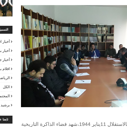
التسمي
أخبار ا
أخبار ب
أخبار ج
اقلام 
الرياض
الكل
المجتم
برشيد 
تابعنا 
تخليدا لذكرى تقديم وثيقة المطالبة بالاستقلال 11يناير 1944،شهد فضاء الذاكرة التاريخية