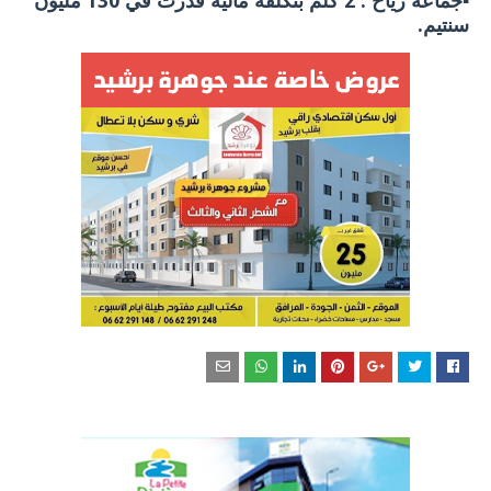
▪️جماعة رياح : 2 كلم بتكلفة مالية قدرت في 130 مليون
سنتيم.