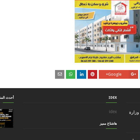
Google+
IDEX
أحدث الم
idex
وزارة
هاشتاغ مميز