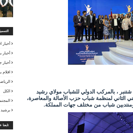
التسمي
أخبار ا
أخبار ب
أخبار ج
اقلام 
الرياض
انطلقت مساء يوم أمس الجمعة 26 شتنبر ، بالمركب الدولي للشباب مولاي رشيد
الكل
طني الثاني لمنظمة شباب حزب الأصالة والمعاصرة،
المجتم
نتدبين شباب من مختلف جهات المملكة.
برشيد 
تابعنا 