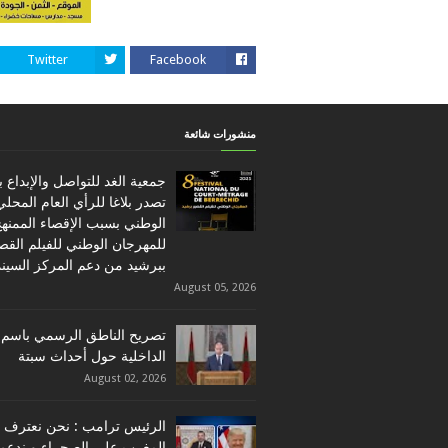
Twitter
Facebook
منشورات شائعة
جمعية الغد للتواصل والإبداع 
تصدر بلاغا للرأي العام المحلي
الوطني بسبب الإقصاء الممنه
للمهرجان الوطني للفيلم القص
ببرشيد من دعم المركز السين
August 05, 2026
تصريح الناطق الرسمي باسم 
الداخلية حول أحداث سبتة
August 02, 2026
الرئيس ترامب : نحن نعترف ب
المغرب على الصحراء و ندعم