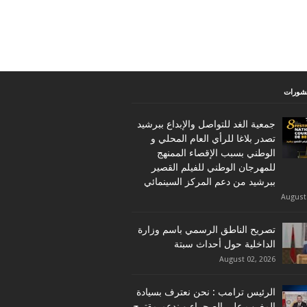
نشورات
جمعية الغد للتواصل والإبداع ببرشيد
تصدر بلاغا للرأي العام المحلي و
الوطني بسبب الإقصاء الممنهج
للمهرجان الوطني للفيلم القصير
ببرشيد من دعم المركز السينمائي
August
تصريح الناطق الرسمي باسم وزارة
الداخلية حول أحداث سبتة
August 02, 2026
الرئيس ترامب : نحن نعترف بسيادة
المغرب على الصحراء و ندعم مقترح