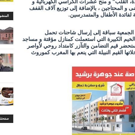
ة، القلب" و منح عشرات الكراسي الكهربائية و
ى و المحتاجين ، بالإضافة إلى توزيع آلاف القفف
 لفائدة الأطفال والمتمدرسين.
المنشو
الجمعية سباقة إلى إرسال شاحنات تحمل
خيم الكبيرة التي استعملت كمنازل مؤقتة و مساجد
ستحضر قيم التضامن والتآزر كامتداد روحي لأواصر
اتها القيم النبيلة التي ينعم بها المغرب كموروث
صفحتنا