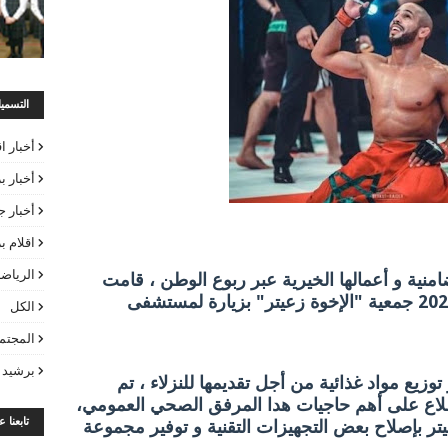
التسمي
أخبار ا
أخبار ب
أخبار ج
اقلام 
الرياض
امنية و أعمالها الخيرية عبر ربوع الوطن ، قامت
مساء يوم أمس الجمعة 21 أكتوبر 2025 جمعية "الإخوة زعيتر" بزيارة لمستشفى
الكل
المجتم
برشيد 
وزيع مواد غذائية من أجل تقديمها للنزلاء ، تم
طلاع على أهم حاجيات هدا المرفق الصحي العمومي،
تابعنا 
يتر بإصلاح بعض التجهيزات التقنية و توفير مجموعة