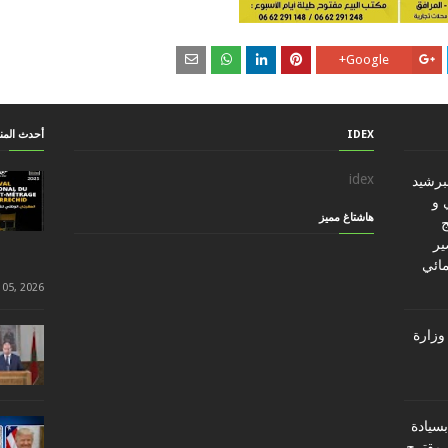
Google+
IDEX
أحدث الم
idex
ببرشيد
 و
هاشتاغ مميز
ج
ير
مائي
 05, 2026
وزارة
سيادة
 مقترح