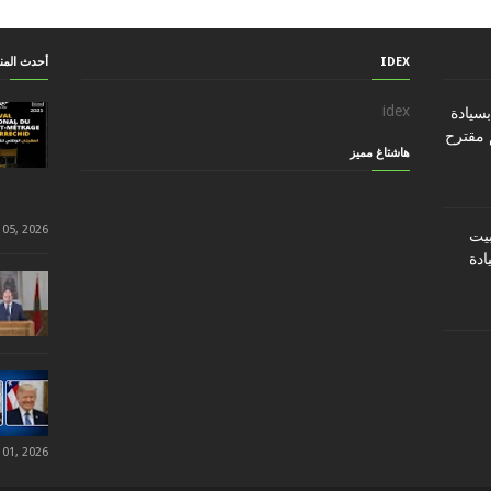
IDEX
أحدث الم
idex
سيادة
 مقترح
هاشتاغ مميز
 05, 2026
ن تثبيت
ادة
 01, 2026