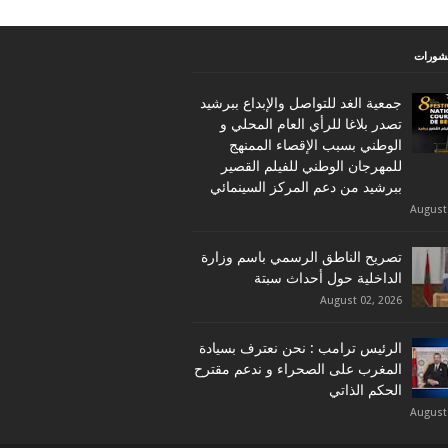
نشورات
جمعية الغد للتواصل والإبداع ببرشيد
تصدر بلاغا للرأي العام المحلي و
الوطني بسبب الإقصاء الممنهج
للمهرجان الوطني للفيلم القصير
ببرشيد من دعم المركز السينمائي
August
تصريح الناطق الرسمي باسم وزارة
الداخلية حول أحداث سبتة
August 02, 2026
الرئيس ترامب : نحن نعترف بسيادة
المغرب على الصحراء و ندعم مقترح
الحكم الذاتي
August