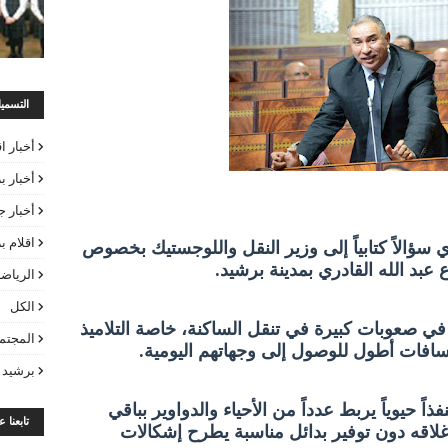
التسمي
أخبار ا
أخبار ب
أخبار ج
اقلام 
ي سؤالاً كتابياً إلى وزير النقل واللوجستيك بخصوص
عبد الله القادري بمدينة برشيد.
الرياض
الكل
في صعوبات كبيرة في تنقل الساكنة، خاصة التلاميذ
المجتم
افات أطول للوصول إلى وجهاتهم اليومية.
برشيد 
ً حيوياً يربط عدداً من الأحياء والدواوير بباقي
تابعنا 
إغلاقه دون توفير بدائل مناسبة يطرح إشكالات