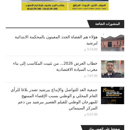
المنشورات الشائعة
هؤلاء هم القضاة الجدد المعينون بالمحكمة الابتدائية
لبرشيد
9:19:00 م
خطاب العرش 2026... من تثبيت المكاسب إلى بناء
مغرب السيادة الاقتصادية
7:41:00 م
جمعية الغد للتواصل والإبداع ببرشيد تصدر بلاغا للرأي
العام المحلي و الوطني بسبب الإقصاء الممنهج
للمهرجان الوطني للفيلم القصير ببرشيد من دعم
المركز السينمائي
6:01:00 م
صفحتنا على الفيس بوك