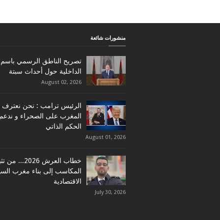
منشورات شائعة
تصريح الناطق الرسمي باسم 
الداخلية حول أحداث سبتة
August 02, 2026
الرئيس ترامب : نحن نعترف ب
المغرب على الصحراء و ندعم
الحكم الذاتي
August 01, 2026
خطاب العرش 2026... م
المكاسب إلى بناء مغرب السي
الاقتصادية
July 30, 2026