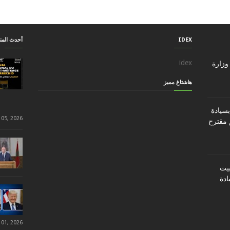
IDEX
أحدث الم
idex
وزارة
هاشتاغ مميز
سيادة
 05, 2026
 مقترح
ن تثبيت
ادة
 01, 2026