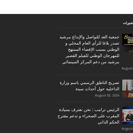
نشورات
جمعية الغد للتواصل والإبداع ببرشيد
تصدر بلاغا للرأي العام المحلي و
الوطني بسبب الإقصاء الممنهج
للمهرجان الوطني للفيلم القصير
ببرشيد من دعم المركز السينمائي
August
تصريح الناطق الرسمي باسم وزارة
الداخلية حول أحداث سبتة
August 02, 2026
الرئيس ترامب : نحن نعترف بسيادة
المغرب على الصحراء و ندعم مقترح
الحكم الذاتي
August