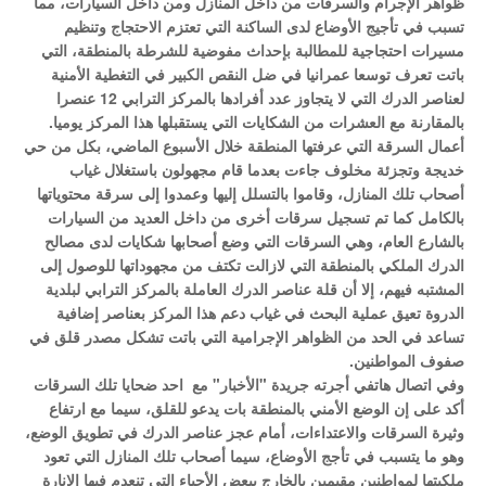
ظواهر الإجرام والسرقات من داخل المنازل ومن داخل السيارات، مما 
تسبب في تأجيج الأوضاع لدى الساكنة التي تعتزم الاحتجاج وتنظيم 
مسيرات احتجاجية للمطالبة بإحداث مفوضية للشرطة بالمنطقة، التي 
باتت تعرف توسعا عمرانيا في ضل النقص الكبير في التغطية الأمنية 
لعناصر الدرك التي لا يتجاوز عدد أفرادها بالمركز الترابي 12 عنصرا 
أعمال السرقة التي عرفتها المنطقة خلال الأسبوع الماضي، بكل من حي 
خديجة وتجزئة مخلوف جاءت بعدما قام مجهولون باستغلال غياب 
أصحاب تلك المنازل، وقاموا بالتسلل إليها وعمدوا إلى سرقة محتوياتها 
بالكامل كما تم تسجيل سرقات أخرى من داخل العديد من السيارات 
بالشارع العام، وهي السرقات التي وضع أصحابها شكايات لدى مصالح 
الدرك الملكي بالمنطقة التي لازالت تكتف من مجهوداتها للوصول إلى 
المشتبه فيهم، إلا أن قلة عناصر الدرك العاملة بالمركز الترابي لبلدية 
الدروة تعيق عملية البحث في غياب دعم هذا المركز بعناصر إضافية 
تساعد في الحد من الظواهر الإجرامية التي باتت تشكل مصدر قلق في 
وفي اتصال هاتفي أجرته جريدة "الأخبار" مع  احد ضحايا تلك السرقات 
أكد على إن الوضع الأمني بالمنطقة بات يدعو للقلق، سيما مع ارتفاع 
وثيرة السرقات والاعتداءات، أمام عجز عناصر الدرك في تطويق الوضع، 
وهو ما يتسبب في تأجج الأوضاع، سيما أصحاب تلك المنازل التي تعود 
ملكيتها لمواطنين مقيمين بالخارج ببعض الأحياء التي تنعدم فيها الإنارة 