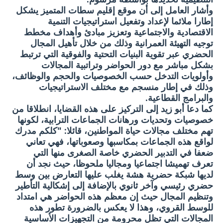
وأشار العامل إلى أن موقع إقليم سطات المتميز يشكل
إطارا ملائما لإعداد وتفعيل استراتيجيات التنمية
الاقتصادية والاجتماعية وتعزيز مبادئ وأهداف مخطط
توجيه التهيئة العمرانية وذلك من خلال تأهيل المجال
الحضري عبر تقوية البنيات التحتية والفوقية التي ترتبط
بشكل مباشر مع دور الحواضر وتراتبية المجالات
وأولويات التدخل حسب الخصوصيات والحجم والوظائف،
وذلك في إطار منسجم مع مختلف الاستراتيجيات
والبرامج القطاعية.
كما دعا أبو زيد إلى التركيز على هذه القضايا، انطلاقا من
خصوصيات وتحديات ورهانات الجماعات الترابية، لكونها
تهم مختلف مجالات حياة المواطنين، قائلا: "كلكم مدرك
لواقع هذه الجماعات بمكاسبها وصعوباتها، فهي تعاني
ضعفا في التدبير الحضري خاصة الصغرى منها التي
تعرف تهميشا اجتماعيا ومجاليا ملحوظا، حيث نجد أن
لديها شبكة حضرية هشة يغلب عليها التعارض بين وسط
حضري رئيسي وآخر ثانوي بالإضافة إلى إشكالية التأطير
وتنظيم المجال حيث إن معظم هذه الحواضر هي امتداد
للوسط القروي، وهذا لا يعكس بالضرورة تطور هذه
المجالات التي تظل محرومة من التجهيزات الأساسية