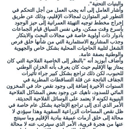
والبنيات التحتية".
وأشار العامل إلى أنه يجب العمل من أجل التحكم في
التطور غير المتوازن لمجالات الإقليم، وذلك عن طريق
إخراج مخطط توجيه التهيئة العمرانية إلى حيز الوجود
بأسرع وقت ممكن، وفي نفس السياق قيام الجماعات
بأدوار ذات أولوية خاصة في مجالات البحث والابتكار
وجذب المشاريع الاستثمارية التي من شأنها خلق فرص
الشغل لتلبية الحاجيات المحلية بشكل خاص والجهوية
والوطنية بصفة عامة.
وأضاف أبوزيد أنه "بالنظر إلى الخاصية الفلاحية التي كان
يمتاز بها الإقليم حيث كان يعرف بأنه الخزان الوطني
للحبوب، لكن ذلك تراجع بشكل كبير جراء تأثيرات
الجفاف الناتجة عن قلة التساقطات المطرية في
السنوات الأخيرة إضافة إلى وجود نقص حاد في المخزون
المائي للسدود، ناهيك عن وجود بعض المشاكل الفلاحية
البنيوية لكونه لا يعتمد على الوسائل الفلاحية الحديثة،
الأمر الذي أدى إلى تراجع الإنتاجية بشكل عام خاصة في
ظل نقص المساحات الزراعية السقوية وهذا سيؤدي لا
محالة إلى خلق أزمات عميقة ببادية الإقليم وما سينتج
عنها من هجرة قروية، الأمر الذي سيترتب عنه لا محالة