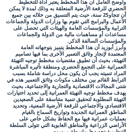
وأوضح العامل أن هذا المخطط يعتبر أداة للتخطيط
الحضري للرقعة الأرضية المتعلقة به وذلك لمدة لا يمكن
أن تتجاو25 سنة، حيث يتم التنسيق من خلاله بين جميع
الأعمال والبرامج التي تقوم بها وزارات الدولة والجماعات
الترابية والمؤسسات العامة والهيئات التي تحصل على
مساعدات أو مساهمات مالية من الدولة والجماعات
والمؤسسات السالفة الذكر.
وأبرز أبوزيد أن هذا المخطط يتميز بتوجهاته العامة
المعتمدة لإنجاز وثائق التعمير الأخرى بما فيها تصاميم
التهيئة، بحيث أن تطبيق مقتضيات مخطط توجيه التهيئة
العمرانية على التجمع الحضري ومنطقة تأثيره المباشرة
المراد تنميته يجب أن يكون محل دراسة شاملة بسبب
الترابط القائم بين مختلف مكونات وثائق التعمير هذه في
شتى المجالات الاقتصادية والتجارية والاجتماعية، بحيث
يهدف مخطط توجيه التهيئة العمرانية إلى تحديد اختيارات
التهيئة المطلوبة لتحقيق تنمية متناسقة على الصعيدين
الاقتصادي والاجتماعي للرقعة الأرضية المعنية، وتحديد
المناطق العمرانية الجديدة وتواريخ السماح بالقيام
بعمليات عمرانية فيها مع الحفاظ بشكل خاص على
الأراضي الزراعية والمناطق الغابوية التي تتولى السلطة
التنظيمية تحديدها بواسطة مرسوم.