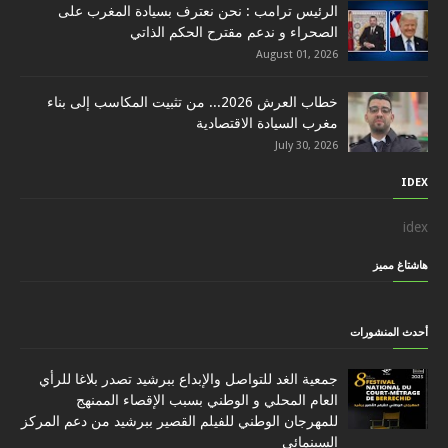
الرئيس ترامب : نحن نعترف بسيادة المغرب على
الصحراء و ندعم مقترح الحكم الذاتي
August 01, 2026
خطاب العرش 2026... من تثبيت المكاسب إلى بناء
مغرب السيادة الاقتصادية
July 30, 2026
IDEX
idex
هاشتاغ مميز
أحدث المنشورات
جمعية الغد للتواصل والإبداع ببرشيد تصدر بلاغا للرأي
العام المحلي و الوطني بسبب الإقصاء الممنهج
للمهرجان الوطني للفيلم القصير ببرشيد من دعم المركز
السينمائي