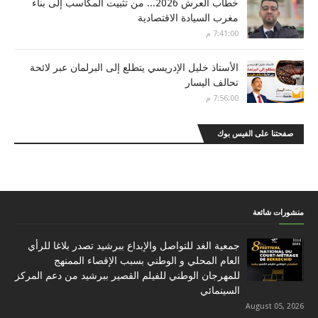
خطاب العرش 2026... من تثبيت المكاسب إلى بناء
مغرب السيادة الاقتصادية
7:41:00 م
الأستاذ خليل الإدريسي يتطلع إلى البرلمان عبر لائحة
تحالف اليسار
7:56:00 م
صفحتنا على الفيس بوك
منشورات شائعة
جمعية الغد للتواصل والإبداع ببرشيد تصدر بلاغا للرأي
العام المحلي و الوطني بسبب الإقصاء الممنهج
للمهرجان الوطني للفيلم القصير ببرشيد من دعم المركز
السينمائي
August 05, 2026