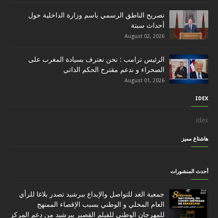
تصريح الناطق الرسمي باسم وزارة الداخلية حول
أحداث سبتة
August 02, 2026
الرئيس ترامب : نحن نعترف بسيادة المغرب على
الصحراء و ندعم مقترح الحكم الذاتي
August 01, 2026
IDEX
idex
هاشتاغ مميز
أحدث المنشورات
جمعية الغد للتواصل والإبداع ببرشيد تصدر بلاغا للرأي
العام المحلي و الوطني بسبب الإقصاء الممنهج
للمهرجان الوطني للفيلم القصير ببرشيد من دعم المركز