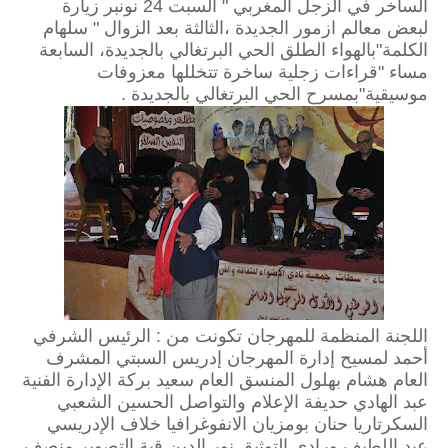
الساخر في الزجل المغربي " السبت 24 نونبر زيارة
لبعض معالم ازمور الجديدة ،الثالثة بعد الزوال " سلهام
الكلمة"بالهواء الطلق الحي البرتغالي بالجديدة، السابعة
مساء "قراءات زجلية ساخرة تتخللها معزوفات
موسيقية"بمسرح الحي البرتغالي بالجديدة .
اللجنة المنظمة للمهرجان تكونت من :
الرئيس الشرفي
أحمد لمسيح إدارة المهرجان إدريس السبتي المشرف
العام هشام بهلول المنسق العام سعيد بركة الإدارة الفنية
عبد الهادي حديفة الإعلام والتواصل الحسين الشعبي
السكرتاريا حنان بومزيان الانفوغرافيا خلاف الإدريسي
عبد اللطيف ورادي التوثيق نور الدين قبة التصوير منصف