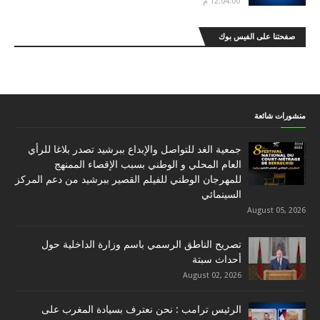
12:04:00 م
صفحتنا على الفيس بوك
منشورات شائعة
جمعية الغد للتواصل والإبداع ببرشيد تصدر بلاغا للرأي
العام المحلي و الوطني بسبب الإقصاء الممنهج
للمهرجان الوطني للفيلم القصير ببرشيد من دعم المركز
السينمائي
August 05, 2026
تصريح الناطق الرسمي باسم وزارة الداخلية حول
أحداث سبتة
August 02, 2026
الرئيس ترامب : نحن نعترف بسيادة المغرب على