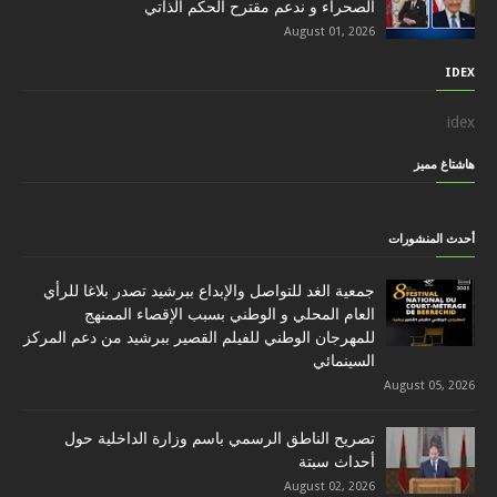
الصحراء و ندعم مقترح الحكم الذاتي
August 01, 2026
IDEX
idex
هاشتاغ مميز
أحدث المنشورات
جمعية الغد للتواصل والإبداع ببرشيد تصدر بلاغا للرأي
العام المحلي و الوطني بسبب الإقصاء الممنهج
للمهرجان الوطني للفيلم القصير ببرشيد من دعم المركز
السينمائي
August 05, 2026
تصريح الناطق الرسمي باسم وزارة الداخلية حول
أحداث سبتة
August 02, 2026