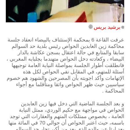
برشيد بريس
🌐
🌐
عرفت القاعة 6 بمحكمة الإستئناف بالبيضاء انعقاد جلسة
محاكمة زين العابدين الحواص رئيس بلدية حد السوالم
سابقا والمتابع في حالة اعتقال بسجن عكاشة بالدار
البيضاء ، وكعادته دخل الحواص متهندما بجلبابه المغربي ،
فانطلقت أطوار الجلسة بمواصلة النيابة العامة توجيهها
أسئلة للمتهم، في المقابل نفي الحواص لكل هذه
الإتهامات وأكد اجوبته بأن المصرحين والشهود هم خصوم
سياسيين حيث ظهر الحواص واثقا ومتأقلما مع أجواء
المحاكمة .
و بعد الجلسة الماضية التي دخل فيها زين العابدين
الحواص في مواجهة مع حكيم الوردي، ممثل النيابة
العامة ، بخصوص ممتلكات المتهم والعقارات التي توجد
باسمه، حيث اعتبر الحواص أن حوالي 70 في المائة منها
يعد إرثا عن والده الذي يعد من أكبر تجار حد السوالم