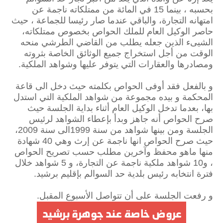
بحسبه ، بينما 15 في المائة من ممتلكاته ناجمة عن
امتهانه التجارة، والباقي عندما صار رئيسا للجماعة ، حيث
حاصر الوكيل العام للملك الحواص بخصوص ممتلكاته،
الشيىء الذين جعله يطلب من القاضي الطرشي منحه
الوقت من أجل استخراج جميع الوثائق الخاصة بثروته
ومصادرها والعقارات التي يتوفر عليها وشواهد الملكية.
و بالفعل فقد أوفى الحواص بكلمته حيث دخل الى قاعة
المحكمة و بيده مجموعة من شواهد الملكية التي استدل
بها، بعدما تدخل الوكيل العام أثناء بداية الجلسة حيث
صرح الحواص أنه جاهز وبدأ بإعطاء الشواهد لرئيس
الجلسة ومن بينها شواهد من سنة 1999الى سنة 2009،
حيث صرح الحواص انها ناجمة عن إرث وهي 40 شهادة
منها ماهو محفظ وآخرين مطلب حسب تصريح الحواص
، و10 شواهد ملكية ناجمة عن التجارة، و 5 شواهد خلال
فترة انتخابه رئيس بلدية حد السوالم بإقليم برشيد.
و رفعت الجلسة على أن تتواصل الأسبوع المقبل.