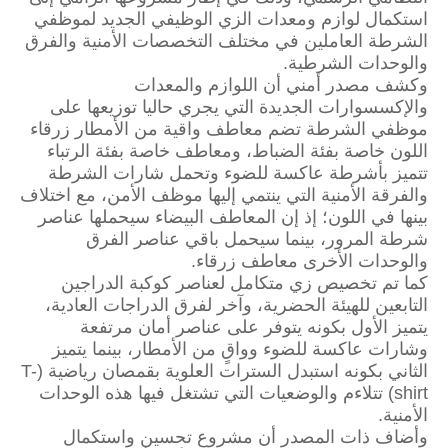
استكمال لوازم ومعدات الزي الوظيفي الجديد لموظفي
الشرطة العاملين في مختلف التخصصات الأمنية والفرق
والوحدات الشرطية.
وكشف مصدر أمني أن اللوازم والمعدات
والإكسسوارات الجديدة التي يجري حاليا توزيعها على
موظفي الشرطة تضم معاطف واقية من الأمطار زرقاء
اللون خاصة بفئة الضباط، ومعاطف خاصة بفئة الرتباء
تتميز بأشرطة عاكسة للضوء وتحمل شارات الشرطة
والفرقة الأمنية التي ينتمي إليها موظف الأمن، مع اختلاف
بينها في اللون؛ إذ إن المعاطف البيضاء سيحملها عناصر
شرطة المرور، بينما سيحمل باقي عناصر الفرق
والوحدات الأخرى معاطف زرقاء.
كما تم تخصيص زي متكامل لعناصر كوكبة الدراجين
التابعين للهيئة الحضرية، وآخر لفرق الدراجات العادية،
يتميز الأول بكونه يتوفر على عناصر أمان مرتفعة
وشارات عاكسة للضوء وواقٍ من الأمطار، بينما يتميز
الثاني بكونه استبدل السترات العلوية بقمصان رياضية (T-
shirt) تتلاءم والوضعيات التي تشتغل فيها هذه الوحدات
الأمنية.
وأضاف ذات المصدر أن مشروع تحسين واستكمال