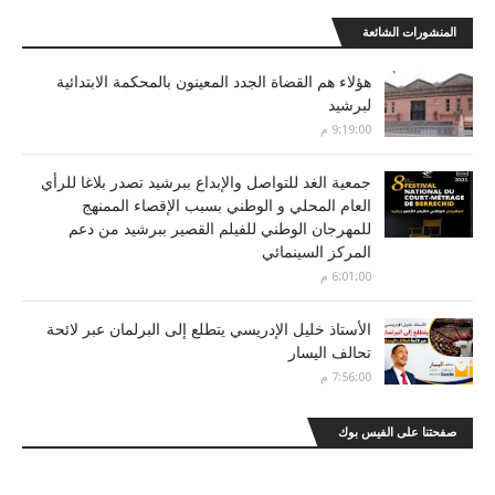
المنشورات الشائعة
هؤلاء هم القضاة الجدد المعينون بالمحكمة الابتدائية
لبرشيد
9:19:00 م
جمعية الغد للتواصل والإبداع ببرشيد تصدر بلاغا للرأي
العام المحلي و الوطني بسبب الإقصاء الممنهج
للمهرجان الوطني للفيلم القصير ببرشيد من دعم
المركز السينمائي
6:01:00 م
الأستاذ خليل الإدريسي يتطلع إلى البرلمان عبر لائحة
تحالف اليسار
7:56:00 م
صفحتنا على الفيس بوك