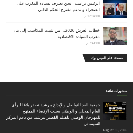
الرئيس ترامب : نحن نعترف بسيادة المغرب على
الصحراء و ندعم مقترح الحكم الذاتي
12:04:00 م
خطاب العرش 2026... من تثبيت المكاسب إلى بناء
مغرب السيادة الاقتصادية
7:41:00 م
صفحتنا على الفيس بوك
منشورات شائعة
جمعية الغد للتواصل والإبداع ببرشيد تصدر بلاغا للرأي
العام المحلي و الوطني بسبب الإقصاء الممنهج
للمهرجان الوطني للفيلم القصير ببرشيد من دعم المركز
السينمائي
August 05, 2026