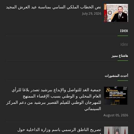
نص الخطاب الملكي السامي بمناسبة عيد العرش المجيد
July 29, 2026
IDEX
idex
هاشتاغ مميز
أحدث المنشورات
جمعية الغد للتواصل والإبداع ببرشيد تصدر بلاغا للرأي
العام المحلي و الوطني بسبب الإقصاء الممنهج
للمهرجان الوطني للفيلم القصير ببرشيد من دعم المركز
السينمائي
August 05, 2026
تصريح الناطق الرسمي باسم وزارة الداخلية حول