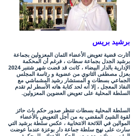
برشيد بريس
أثارت قضية تعويض الأعضاء الثمان المعزولين بجماعة
برشيد الجدل بجماعة سطات ، فرغم أن المحكمة
الإدارية بالدار البيضاء ، كانت قد قضت شهر شتنبر 2024
بعزل مصطفى الثانوي من عضوية و رئاسة المجلس
الجماعي بسطات و المستشار رشيد المشماشي مع
النفاذ المعجل ، إلا أنه لحد كتابة هاته الأسطر لم تقدم
السلطة المحلية على تعويض العضوين المعزولين.
السلطة المحلية بسطات تنتظر صدور حكم باث حائز
لقوة الشيئ المقضي به من أجل التعويض بالأعضاء
الموالين في اللائحة الانتخابية ، عكس سلطة برشيد التي
سارت على نهج سلطة جماعة دار بوعزة عندما عوضت
الرئيس و نائبه بعد صدور الحكم الابتدائي للمحكمة