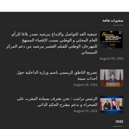
منشورات شائعة
جمعية الغد للتواصل والإبداع ببرشيد تصدر بلاغا للرأي
العام المحلي و الوطني بسبب الإقصاء الممنهج
للمهرجان الوطني للفيلم القصير ببرشيد من دعم المركز
السينمائي
August 05, 2026
تصريح الناطق الرسمي باسم وزارة الداخلية حول
أحداث سبتة
August 02, 2026
الرئيس ترامب : نحن نعترف بسيادة المغرب على
الصحراء و ندعم مقترح الحكم الذاتي
August 01, 2026
IDEX