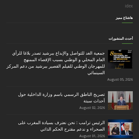
idex
هاشتاغ مميز
أحدث المنشورات
جمعية الغد للتواصل والإبداع ببرشيد تصدر بلاغا للرأي
العام المحلي و الوطني بسبب الإقصاء الممنهج
للمهرجان الوطني للفيلم القصير ببرشيد من دعم المركز
السينمائي
August 05, 2026
تصريح الناطق الرسمي باسم وزارة الداخلية حول
أحداث سبتة
August 02, 2026
الرئيس ترامب : نحن نعترف بسيادة المغرب على
الصحراء و ندعم مقترح الحكم الذاتي
August 01, 2026