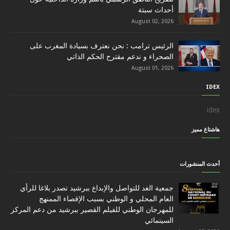
أحداث سبتة
August 02, 2026
الرئيس ترامب : نحن نعترف بسيادة المغرب على
الصحراء و ندعم مقترح الحكم الذاتي
August 01, 2026
IDEX
idex
هاشتاغ مميز
أحدث المنشورات
جمعية الغد للتواصل والإبداع ببرشيد تصدر بلاغا للرأي
العام المحلي و الوطني بسبب الإقصاء الممنهج
للمهرجان الوطني للفيلم القصير ببرشيد من دعم المركز
السينمائي