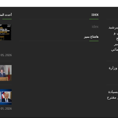
IDEX
أحدث الم
idex
ببرشيد
 و
هاشتاغ مميز
ج
ير
مائي
 05, 2026
وزارة
سيادة
 مقترح
 01, 2026