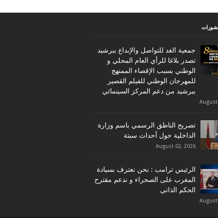
نشورات
جمعية الغد للتواصل والإبداع ببرشيد
تصدر بلاغا للرأي العام المحلي و
الوطني بسبب الإقصاء الممنهج
للمهرجان الوطني للفيلم القصير
ببرشيد من دعم المركز السينمائي
August
تصريح الناطق الرسمي باسم وزارة
الداخلية حول أحداث سبتة
August 02, 2026
الرئيس ترامب : نحن نعترف بسيادة
المغرب على الصحراء و ندعم مقترح
الحكم الذاتي
August