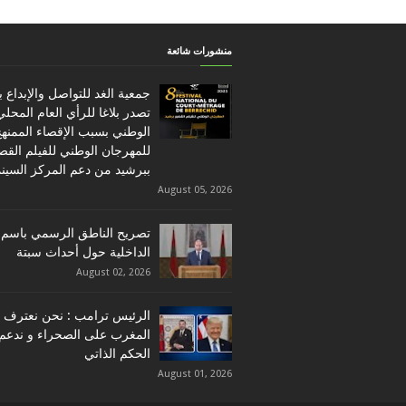
منشورات شائعة
جمعية الغد للتواصل والإبداع 
تصدر بلاغا للرأي العام المحلي
الوطني بسبب الإقصاء الممنه
للمهرجان الوطني للفيلم القص
ببرشيد من دعم المركز السين
August 05, 2026
تصريح الناطق الرسمي باسم 
الداخلية حول أحداث سبتة
August 02, 2026
الرئيس ترامب : نحن نعترف ب
المغرب على الصحراء و ندعم
الحكم الذاتي
August 01, 2026