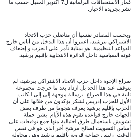
غمار الاستحقاقات البرلمانية ل7 أكتوبر المقبل حسب ما 
نشر بجريدة الاخبار.
وبحسب المصادر نفسها أن مناضلي حزب الاتحاد 
الاشتراكي ببرشيد، اعتبروا أن هذا التدخل من أناس خارج 
القواعد التنظيمية  هو بمثابة تآمر على الحزب و إضعاف 
قوته السياسية داخل الدائرة الانتخابية بإقليم برشيد.
صراع الإخوة داخل حزب الاتحاد الاشتراكي ببرشيد، لم 
يتوقف عند هذا الحد بل ازداد بعد ما خرجت مجموعة 
ثانية في هذا الصراع  برسالة موجهة إلى إلى الكاتب 
الأول للحزب إدريس لشكر يؤكدون من خلالها على أن 
الحزب بإقليم برشيد يعرف هجوما من طرف بعض 
الجهات خارج قواعده تقوم هذه الأيام  بشن حملة 
تشويش باستعمال طرق احتيالية منها جمع توقيعات على 
أساس التصويت لصالح مرشح أخر الذي هو في نفس 
الوقت  رئيس جماعة قروية باقليم برشيد وهي محاولة 