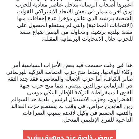
اعتبرها أصحاب الرسالة بتدخل عناصر معادية للحزب 
ودق أخر مسمار في نعش الاتحاد الاشتراكي للقوات 
الشعبية ببرشيد الذي عاش مؤخرا عدة إخفاقات منها 
(الانتخابات الجماعية) والتي لم يستطع الحصول على 
مقعد ببلدية برشيد، ومحاولة من البعض ضياع مقعد 
للحزب خلال الانتخابات البرلمانية المقبلة.
هذا في وقت حسمت فيه بعض الأحزاب السياسية أمر 
وكلاء للوائحها، بعدما منح حزب الحمامة التزكية للبرلماني 
صابر الكياف، أما حزب الأصالة والمعاصرة فقد جدد الثقة 
في البرلماني نورالدين لبيضي، فيما منح حزب جبهة 
القوى الديمقراطية التزكية للإطار البنكي موسى 
الخضراوي، وحزب الاستقلال لرئيس  بلدية حد السوالم 
زين العابدين حواص، في وقت لم يستطع حزب العدالة 
والتنمية الحسم في وكيل لائحته بسبب الصراعات 
الداخلية للفرع الإقليمي المنحل.