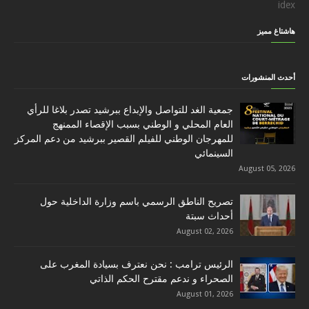
idex
هاشتاغ مميز
أحدث المنشورات
جمعية الغد للتواصل والإبداع ببرشيد تصدر بلاغا للرأي
العام المحلي و الوطني بسبب الإقصاء الممنهج
للمهرجان الوطني للفيلم القصير ببرشيد من دعم المركز
السينمائي
August 05, 2026
تصريح الناطق الرسمي باسم وزارة الداخلية حول
أحداث سبتة
August 02, 2026
الرئيس ترامب : نحن نعترف بسيادة المغرب على
الصحراء و ندعم مقترح الحكم الذاتي
August 01, 2026