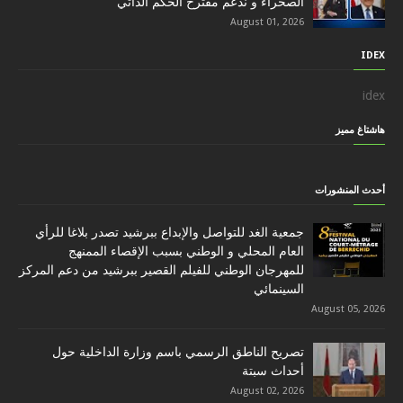
الصحراء و ندعم مقترح الحكم الذاتي
August 01, 2026
IDEX
idex
هاشتاغ مميز
أحدث المنشورات
جمعية الغد للتواصل والإبداع ببرشيد تصدر بلاغا للرأي
العام المحلي و الوطني بسبب الإقصاء الممنهج
للمهرجان الوطني للفيلم القصير ببرشيد من دعم المركز
السينمائي
August 05, 2026
تصريح الناطق الرسمي باسم وزارة الداخلية حول
أحداث سبتة
August 02, 2026