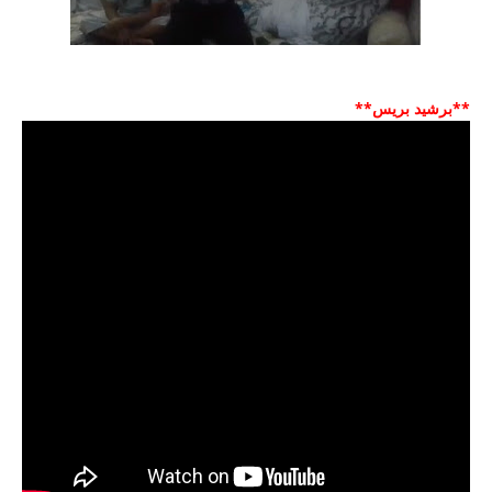
**برشيد بريس**