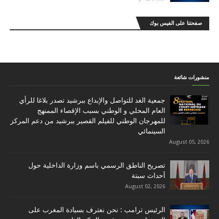
صفحتنا على الفيس بوك
منشورات شائعة
جمعية الغد للتواصل والإبداع ببرشيد تصدر بلاغا للرأي
العام المحلي و الوطني بسبب الإقصاء الممنهج
للمهرجان الوطني للفيلم القصير ببرشيد من دعم المركز
السينمائي
August 05, 2026
تصريح الناطق الرسمي باسم وزارة الداخلية حول
أحداث سبتة
August 02, 2026
الرئيس ترامب : نحن نعترف بسيادة المغرب على