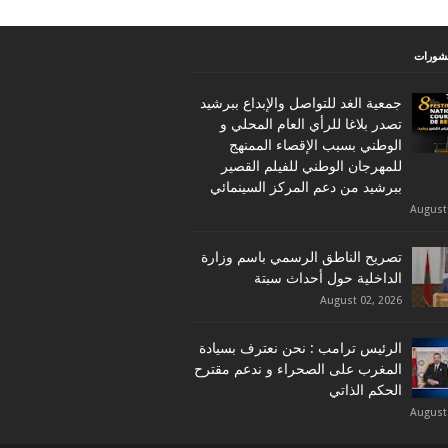
نشورات
جمعية الغد للتواصل والإبداع ببرشيد
تصدر بلاغا للرأي العام المحلي و
الوطني بسبب الإقصاء الممنهج
للمهرجان الوطني للفيلم القصير
ببرشيد من دعم المركز السينمائي
August
تصريح الناطق الرسمي باسم وزارة
الداخلية حول أحداث سبتة
August 02, 2026
الرئيس ترامب : نحن نعترف بسيادة
المغرب على الصحراء و ندعم مقترح
الحكم الذاتي
August