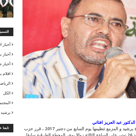
التسمي
أخبار ا
أخبار ب
أخبار ج
اقلام 
الرياض
الكل
المجتم
برشيد 
دكتور عبد العزيز افتاتي
تابعنا 
بمناسبة إنطلاق حملة الإنتخابات الجزئية بدائرة برشيد و المزمع تنظيمها يوم السابع من دجنبر 2017 ، قرر حزب
العدالة والتنمية تنظيم مهرجانا خطابيا يوم الأحد 26 نونبر على الساعة الثالثة زوالا بمقر المحطة الطرقية سابقا