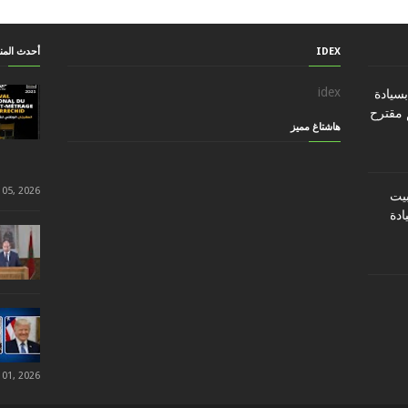
IDEX
أحدث الم
idex
سيادة
 مقترح
هاشتاغ مميز
 05, 2026
ن تثبيت
ادة
 01, 2026