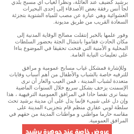
برشيد كضيف عند العائلة، ونظرا لغياب أي مسبح بلدي
لجأ أنس رفقة بعض الأصدقاء إلى إحدى البحيرات
العشوائية وهي عبارة عن مصب للمياه الشتوية بتجزئة
السعادة القريب من طريق مديونة.
وفور علمها بالخبر إنتقلت مصالح الوقاية المدنية إلى
مكان الحادث فقاموا بانتشال الجثة بحضور السلطات
المحلية و الأمنية التي فتحت تحقيقا في الموضوع بناءا
على تعليمات النيابة العامة.
وللإشارة فمشكل غياب مسابح عمومية و مرافق
للترفيه خاصة بالشباب والأطفال من أهم أسباب وفايات
متعددة لشباب المدينة ، فمن العيب والعار أن نرى
الإسمنت يزحف بشكل سريع خلال السنوات الماضية
بينما نرى نقصا حادا في المرافق العمومية الترفيهية ، هذا
وإن دل على شيىء فإنما يدل على أن مدينة برشيد تحث
سلطة لوبي عقاري منظم قام بتجزيىء المدينة على
مقاسه حارما مواطني و مواطنات المدينة من حقهم في
المرافق العمومية.