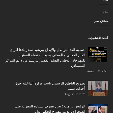
IDEX
idex
هاشتاغ مميز
أحدث المنشورات
جمعية الغد للتواصل والإبداع ببرشيد تصدر بلاغا للرأي
العام المحلي و الوطني بسبب الإقصاء الممنهج
للمهرجان الوطني للفيلم القصير ببرشيد من دعم المركز
السينمائي
August 05, 2026
تصريح الناطق الرسمي باسم وزارة الداخلية حول
أحداث سبتة
August 02, 2026
الرئيس ترامب : نحن نعترف بسيادة المغرب على
الصحراء و ندعم مقترح الحكم الذاتي