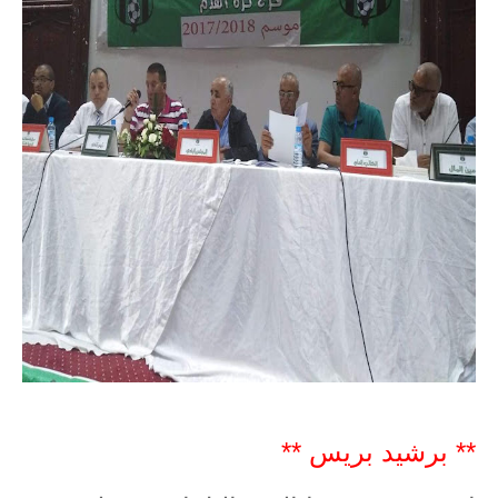
** برشيد بريس **