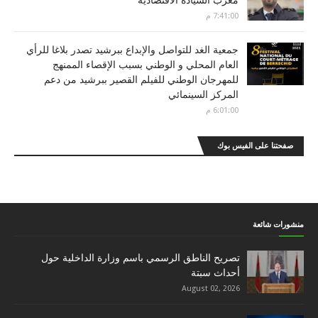
مغرب السيادة الاقتصادية
7:41:00 م
جمعية الغد للتواصل والإبداع ببرشيد تصدر بلاغا للرأي
العام المحلي و الوطني بسبب الإقصاء الممنهج
للمهرجان الوطني للفيلم القصير ببرشيد من دعم
المركز السينمائي
6:01:00 م
صفحتنا على الفيس بوك
منشورات شائعة
تصريح الناطق الرسمي باسم وزارة الداخلية حول
أحداث سبتة
August 02, 2026