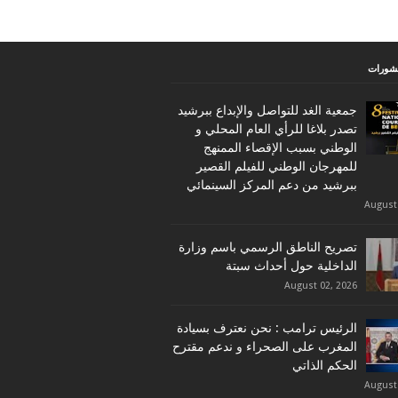
نشورات
جمعية الغد للتواصل والإبداع ببرشيد
تصدر بلاغا للرأي العام المحلي و
الوطني بسبب الإقصاء الممنهج
للمهرجان الوطني للفيلم القصير
ببرشيد من دعم المركز السينمائي
August
تصريح الناطق الرسمي باسم وزارة
الداخلية حول أحداث سبتة
August 02, 2026
الرئيس ترامب : نحن نعترف بسيادة
المغرب على الصحراء و ندعم مقترح
الحكم الذاتي
August