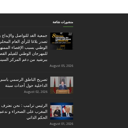
منشورات شائعة
جمعية الغد للتواصل والإبداع 
تصدر بلاغا للرأي العام المحلي
الوطني بسبب الإقصاء الممنه
للمهرجان الوطني للفيلم القص
ببرشيد من دعم المركز السين
August 05, 2026
تصريح الناطق الرسمي باسم 
الداخلية حول أحداث سبتة
August 02, 2026
الرئيس ترامب : نحن نعترف ب
المغرب على الصحراء و ندعم
الحكم الذاتي
August 01, 2026