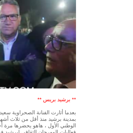
** برشيد بريس **
بعدما أثارت الفنانة الصحراوية سع
بمدينة برشيد منذ أقل من ثلاث أشه
الوطني الأول ، هاهو يحضرها مرة أخ
فعاليات المهرجان الثقافي لبرشيد في د