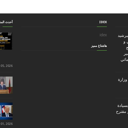
IDEX
أحدث الم
idex
ببرشيد
 و
هاشتاغ مميز
ج
ير
مائي
 05, 2026
وزارة
سيادة
 مقترح
 01, 2026