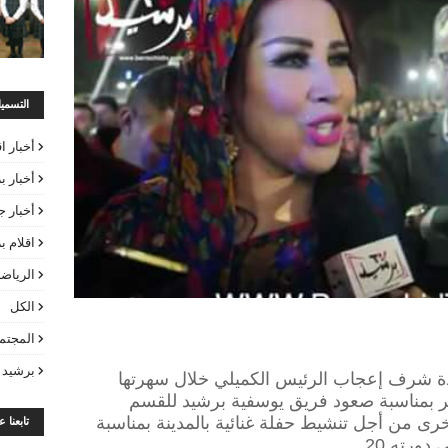
التسمي
أخبار ا
أخبار ب
أخبار ج
اقلام 
الرياض
الكل
المجتم
برشيد 
يدة شرف إعجاب الرئيس الكميلي خلال سهرتها
ر بمناسبة صعود فريق يوسفية برشيد للقسم
رى من أجل تنشيط حفلة غنائية بالمدينة بمناسبة
تابعنا 
ورته 20.