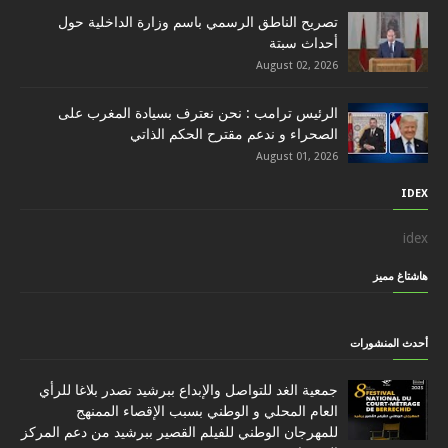
تصريح الناطق الرسمي باسم وزارة الداخلية حول
أحداث سبتة
August 02, 2026
الرئيس ترامب : نحن نعترف بسيادة المغرب على
الصحراء و ندعم مقترح الحكم الذاتي
August 01, 2026
IDEX
idex
هاشتاغ مميز
أحدث المنشورات
جمعية الغد للتواصل والإبداع ببرشيد تصدر بلاغا للرأي
العام المحلي و الوطني بسبب الإقصاء الممنهج
للمهرجان الوطني للفيلم القصير ببرشيد من دعم المركز