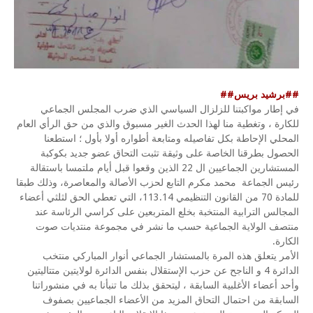
##برشيد بريس##
في إطار مواكبتنا للزلزال السياسي الذي ضرب المجلس الجماعي
للكارة ، وتغطية منا لهذا الحدث الغير مسبوق والذي من حق الرأي العام
المحلي الإحاطة بكل تفاصيله ومتابعة أطواره أولا بأول ؛ استطعنا
الحصول بطرقنا الخاصة على وثيقة تثبت التحاق عضو جديد بكوكبة
المستشارين الجماعيين ال 22 الذين وقعوا قبل أيام ملتمسا باستقالة
رئيس الجماعة محمد مكرم التابع لحزب الأصالة والمعاصرة، وذلك طبقا
للمادة 70 من القانون التنظيمي 113.14، التي تعطي الحق لثلثي أعضاء
المجالس الترابية المنتخبة بخلع المتربعين على كراسي الرئاسة عند
منتصف الولاية الجماعية حسب ما نشر في مجموعة منتديات صوت
الكارة.
الأمر يتعلق هذه المرة بالمستشار الجماعي أنوار المباركي منتخب
الدائرة 4 و الناجح عن حزب الإستقلال بنفس الدائرة لولايتين متتاليتين
وأحد أعضاء الأغلبية السابقة ، ليتحقق بذلك ما تنبأنا به في منشوراتنا
السابقة من احتمال التحاق المزيد من الأعضاء الجماعيين بصفوف