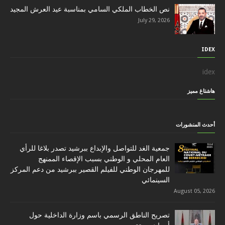
نص الخطاب الملكي السامي بمناسبة عيد العرش المجيد
July 29, 2026
IDEX
idex
هاشتاغ مميز
أحدث المنشورات
جمعية الغد للتواصل والإبداع ببرشيد تصدر بلاغا للرأي
العام المحلي و الوطني بسبب الإقصاء الممنهج
للمهرجان الوطني للفيلم القصير ببرشيد من دعم المركز
السينمائي
August 05, 2026
تصريح الناطق الرسمي باسم وزارة الداخلية حول