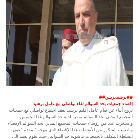
##برشيدبريس##
إقصاء جمعيات بحد السوالم لقاء تواصلي مع عامل برشيد
تروج أنباء عن قيام عامل إقليم برشيد بعقد اجتماع تواصلي مع جمعيات
المجتمع المدني بحد السوالم بمقر بلدية حد السوالم غدا الخميس.
واستغرب عدد من رؤساء جمعيات المجتمع المدني بحد السوالم الإقصاء
والتغييب المتكرر من الأنشطة، هذا الإقصاء الذي ينهجه " مقدم "عون
السلطة المكلف بالجمعيات بباشوية حد السوالم، حيث يقوم يعمد الى