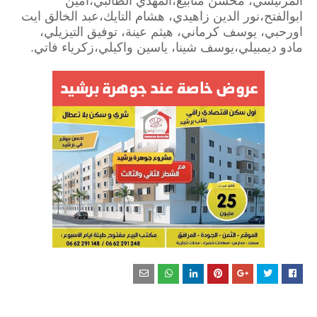
المرنيسي، محسن متابيع،المهدي الطالبي،امين
ابوالفتح،نور الدين زاهيدي، هشام التايك،عبد الخالق ايت
اورحبي، يوسف كرماني، هيثم عينة، توفيق التيزيلي،
مادو ديمبيلي،يوسف شينا، ياسين واكيلي،زكرياء فاتي.