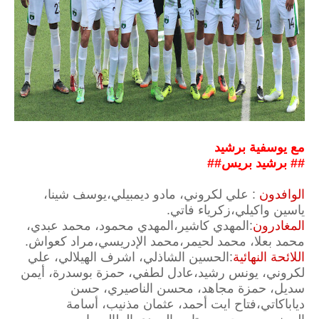
مع يوسفية برشيد
## برشيد بريس##
الوافدون
: علي لكروني، مادو ديمبيلي،يوسف شينا،
ياسين واكيلي،زكرياء فاتي.
المغادرون
:المهدي كاشير،المهدي محمود، محمد عبدي،
محمد بعلا، محمد لحيمر،محمد الإدريسي،مراد كعواش.
اللائحة النهائية
:الحسين الشاذلي، اشرف الهيلالي، علي
لكروني، يونس رشيد،عادل لطفي، حمزة بوسدرة، أيمن
سديل، حمزة مجاهد، محسن الناصيري، حسن
دياباكاتي،فتاح ايت أحمد، عثمان مذنيب، أسامة