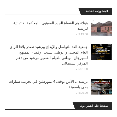
المنشورات الشائعة
هؤلاء هم القضاة الجدد المعينون بالمحكمة الابتدائية
لبرشيد
9:19:00 م
جمعية الغد للتواصل والإبداع ببرشيد تصدر بلاغا للرأي
العام المحلي و الوطني بسبب الإقصاء الممنهج
للمهرجان الوطني للفيلم القصير ببرشيد من دعم
المركز السينمائي
6:01:00 م
برشيد ،، الأمن يوقف 4 متورطين في تخريب سيارات
بحي ياسمينة
5:00:00 م
صفحتنا على الفيس بوك