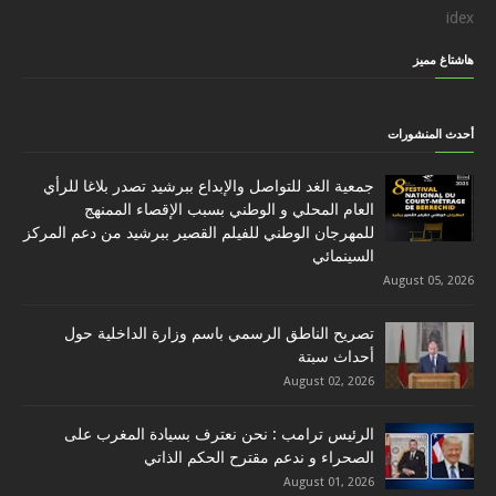
idex
هاشتاغ مميز
أحدث المنشورات
جمعية الغد للتواصل والإبداع ببرشيد تصدر بلاغا للرأي
العام المحلي و الوطني بسبب الإقصاء الممنهج
للمهرجان الوطني للفيلم القصير ببرشيد من دعم المركز
السينمائي
August 05, 2026
تصريح الناطق الرسمي باسم وزارة الداخلية حول
أحداث سبتة
August 02, 2026
الرئيس ترامب : نحن نعترف بسيادة المغرب على
الصحراء و ندعم مقترح الحكم الذاتي
August 01, 2026