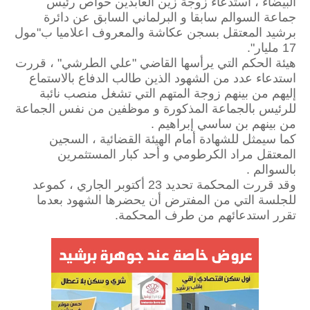
البيضاء ، استدعاء زوجة زين العابدين حواص رئيس
جماعة السوالم سابقا و البرلماني السابق عن دائرة
برشيد المعتقل بسجن عكاشة والمعروف اعلاميا ب"مول
17 مليار".
هيئة الحكم التي يرأسها القاضي "علي الطرشي" ، قررت
استدعاء عدد من الشهود الذين طالب الدفاع بالاستماع
إليهم من بينهم زوجة المتهم التي تشغل منصب نائبة
للرئيس بالجماعة المذكورة و موظفين من نفس الجماعة
من بينهم بن ساسي إبراهيم .
كما سيمثل للشهادة أمام الهيئة القضائية ، السجين
المعتقل مراد الكرطومي و أحد كبار المستثمرين
بالسوالم .
وقد قررت المحكمة تحديد 23 أكتوبر الجاري ، كموعد
للجلسة التي من المفترض أن يحضرها الشهود بعدما
تقرر استدعائهم من طرف المحكمة.