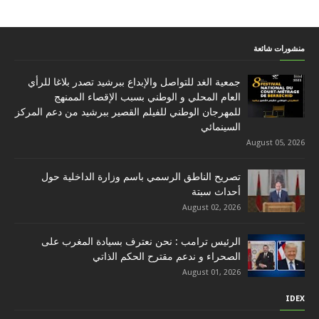
منشورات شائعة
جمعية الغد للتواصل والإبداع ببرشيد تصدر بلاغا للرأي
العام المحلي و الوطني بسبب الإقصاء الممنهج
للمهرجان الوطني للفيلم القصير ببرشيد من دعم المركز
السينمائي
August 05, 2026
تصريح الناطق الرسمي باسم وزارة الداخلية حول
أحداث سبتة
August 02, 2026
الرئيس ترامب : نحن نعترف بسيادة المغرب على
الصحراء و ندعم مقترح الحكم الذاتي
August 01, 2026
IDEX