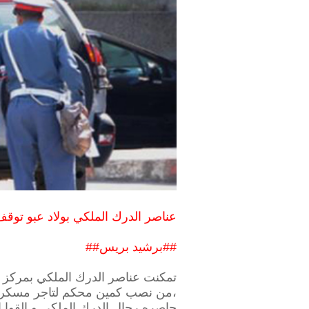
عناصر الدرك الملكي بولاد عبو توقف
##برشيد بريس##
،من نصب كمين محكم لتاجر مسكر ماء
حاصره رجال الدرك الملكي و القوا 