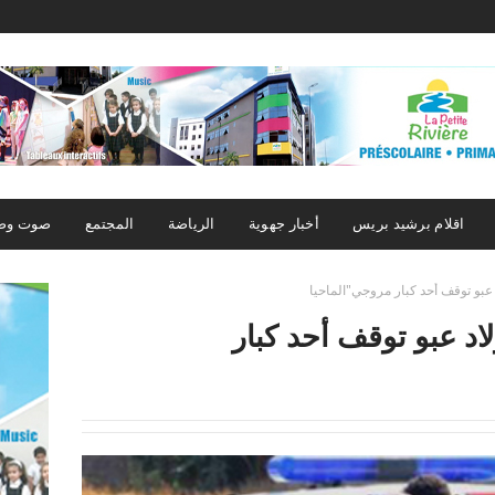
اقلام برشيد بريس
أخبار جهوية
الرياضة
المجتمع
صوت وص
عبو توقف أحد كبار مروجي"الماحيا
اد عبو توقف أحد كبار