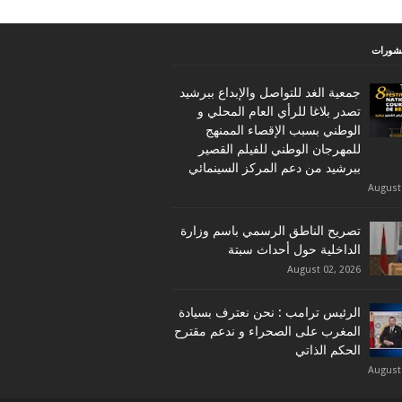
نشورات
جمعية الغد للتواصل والإبداع ببرشيد
تصدر بلاغا للرأي العام المحلي و
الوطني بسبب الإقصاء الممنهج
للمهرجان الوطني للفيلم القصير
ببرشيد من دعم المركز السينمائي
August
تصريح الناطق الرسمي باسم وزارة
الداخلية حول أحداث سبتة
August 02, 2026
الرئيس ترامب : نحن نعترف بسيادة
المغرب على الصحراء و ندعم مقترح
الحكم الذاتي
August