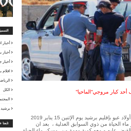
التسمي
أخبار ا
أخبار ب
أخبار ج
اقلام 
الرياض
الكل
 أحد كبار مروجي"الماحيا"
المجتم
برشيد 
تمكنت عناصر الدرك الملكي بمركز أولاد عبو بإقليم برشيد يوم الإثنين 15 يناير 2019
 الحياة من ذوي السوابق العدلية ، بعد ان
تابعنا 
القبض عليه و معه كمية مهمة من مسكر ماء الحياة