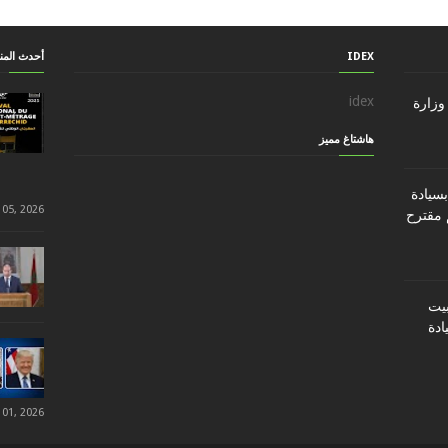
IDEX
أحدث الم
idex
وزارة
هاشتاغ مميز
سيادة
 05, 2026
 مقترح
ن تثبيت
ادة
 01, 2026