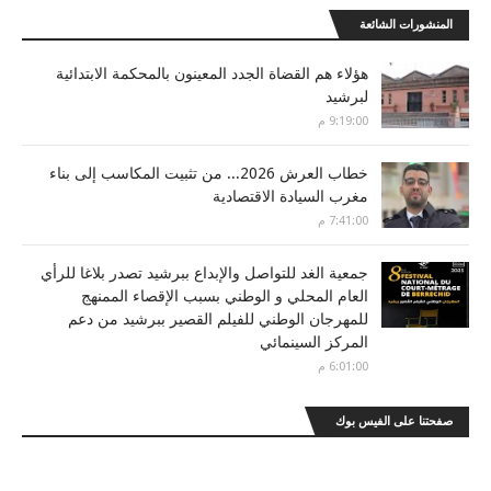
المنشورات الشائعة
هؤلاء هم القضاة الجدد المعينون بالمحكمة الابتدائية
لبرشيد
9:19:00 م
خطاب العرش 2026... من تثبيت المكاسب إلى بناء
مغرب السيادة الاقتصادية
7:41:00 م
جمعية الغد للتواصل والإبداع ببرشيد تصدر بلاغا للرأي
العام المحلي و الوطني بسبب الإقصاء الممنهج
للمهرجان الوطني للفيلم القصير ببرشيد من دعم
المركز السينمائي
6:01:00 م
صفحتنا على الفيس بوك